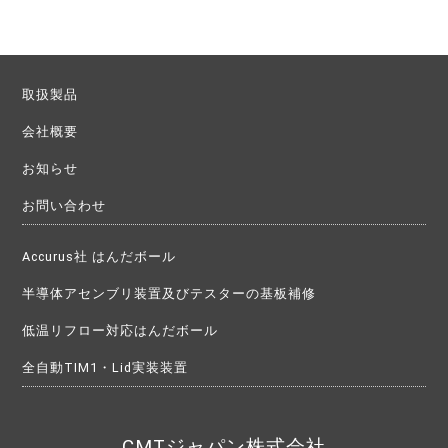
稿
ナ
ビ
取扱製品
ゲ
会社概要
ー
シ
お知らせ
ョ
お問い合わせ
ン
Accurus社 はんだボール
半導体アセンブリ装置及びテスターの基板補修
低温リフロー対応はんだボール
全自動TIM1・Lid実装装置
CMTジャパン株式会社