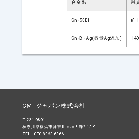
合金系
融
Sn-58Bi
約1
Sn-Bi-Ag(微量Ag添加)
14
CMTジャパン株式会社
〒221-0801
神奈川県横浜市神奈川区神大寺2-18-9
TEL : 070-8968-6366