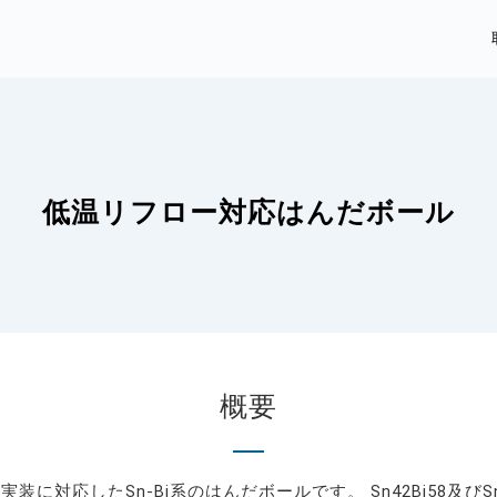
低温リフロー対応はんだボール
概要
の実装に対応したSn-Bi系のはんだボールです。 Sn42Bi58及びSn