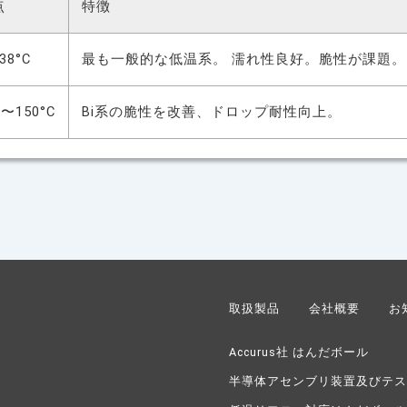
点
特徴
38°C
最も一般的な低温系。 濡れ性良好。脆性が課題。
0〜150°C
Bi系の脆性を改善、ドロップ耐性向上。
取扱製品
会社概要
お
Accurus社 はんだボール
半導体アセンブリ装置及びテス