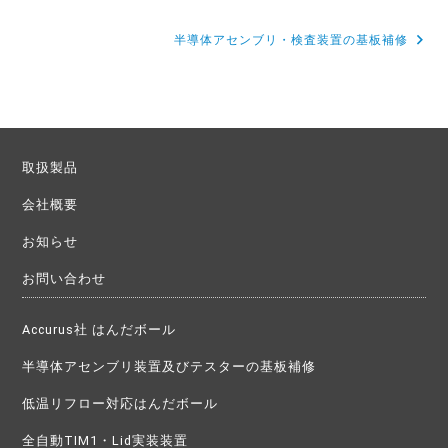
稿
半導体アセンブリ・検査装置の基板補修
ナ
ビ
ゲ
ー
取扱製品
シ
会社概要
ョ
お知らせ
ン
お問い合わせ
Accurus社 はんだボール
半導体アセンブリ装置及びテスターの基板補修
低温リフロー対応はんだボール
全自動TIM1・Lid実装装置