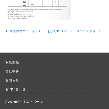
半導体ウエハーインナー およびBGAパッケージ用ハンダボール
投
稿
ナ
ビ
取扱製品
ゲ
会社概要
ー
シ
お知らせ
ョ
お問い合わせ
ン
Accurus社 はんだボール