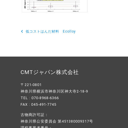
低コストはんだ材料 Ecolloy
投
稿
ナ
ビ
ゲ
CMTジャパン株式会社
ー
〒221-0801
シ
神奈川県横浜市神奈川区神大寺2-18-9
TEL : 070-8968-6366
ョ
FAX : 045-491-7745
ン
古物商許可証：
神奈川県公安委員会 第451380009317号
課税事業者番号：