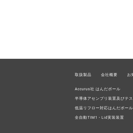
取扱製品
会社概要
お
Accurus社 はんだボール
半導体アセンブリ装置及びテス
低温リフロー対応はんだボール
全自動TIM1・Lid実装装置